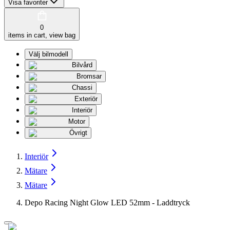
Visa favoriter
0
items in cart, view bag
Välj bilmodell
Bilvård
Bromsar
Chassi
Exteriör
Interiör
Motor
Övrigt
Interiör
Mätare
Mätare
Depo Racing Night Glow LED 52mm - Laddtryck