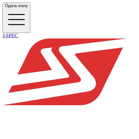
Öppna meny
J-SPEC