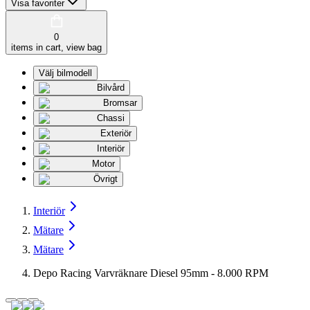
Visa favoriter
0
items in cart, view bag
Välj bilmodell
Bilvård
Bromsar
Chassi
Exteriör
Interiör
Motor
Övrigt
Interiör
Mätare
Mätare
Depo Racing Varvräknare Diesel 95mm - 8.000 RPM