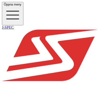
Öppna meny
J-SPEC