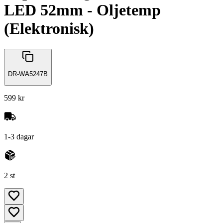
LED 52mm - Oljetemp
(Elektronisk)
DR-WA5247B
599 kr
1-3 dagar
2 st