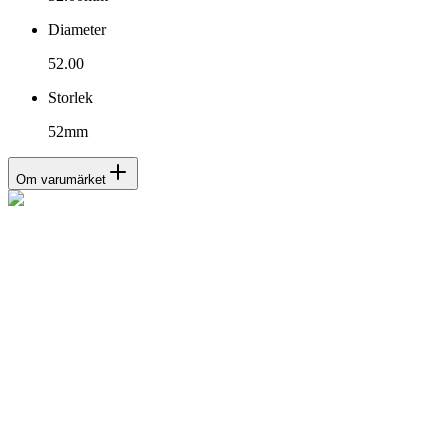
Diameter
52.00
Storlek
52mm
Om varumärket