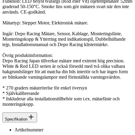
Funktion: LED belyst tvåfärgs (Röd eller Vit) oljetempmätare 52mm
graderad 50-150°C. Smoke lins som gör mätaren svart när den inte
används. CE-godkänd.
Mätartyp: Stepper Motor, Elektronisk mätare.
Ingår: Depo Racing Mätare, Sensor, Kablage, Monteringsfäste,
Monteringskopp & Ytterring med indikationspil, Dubbelhäftande
tejp, Installationsmanual och Depo Racing klistermärke.
Övrig produktinformation:
Depo Racing Japan tillverkar mätare med extremt hög precision.
White & Red LED serien är också försedd med två olika valbara
bakgrundsfärger för att matcha din bils interiör och har ingen form
av blinkande varningslampor med förinställda varningsvärden.
* 270 graders mätarrörelse för enkel översyn
* Självkalibrerande
* Inkluderar alla installationstillbehör som t.ex. mätarfäste och
monteringskopp.
Specifikation
Artikelnummer