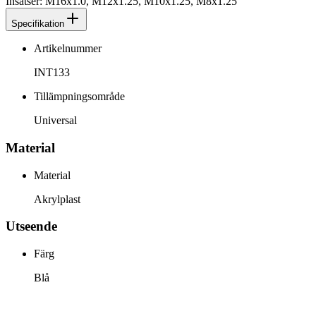
Insatser: M16x1.0, M12x1.25, M10x1.25, M8x1.25
Specifikation
Artikelnummer
INT133
Tillämpningsområde
Universal
Material
Material
Akrylplast
Utseende
Färg
Blå