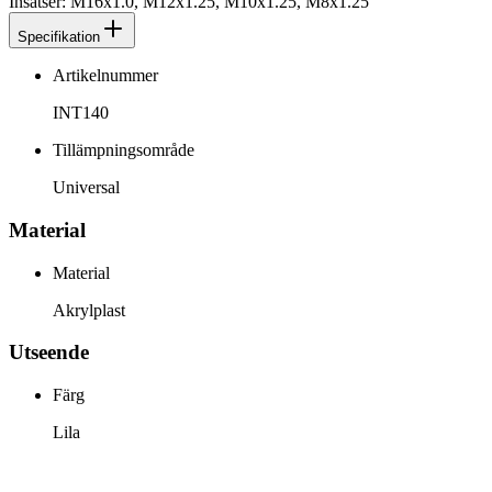
Insatser: M16x1.0, M12x1.25, M10x1.25, M8x1.25
Specifikation
Artikelnummer
INT140
Tillämpningsområde
Universal
Material
Material
Akrylplast
Utseende
Färg
Lila