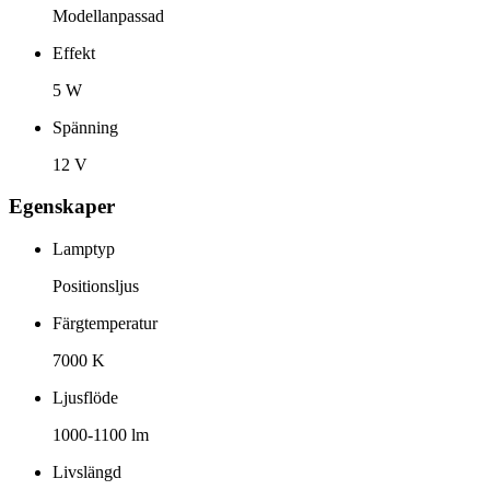
Modellanpassad
Effekt
5 W
Spänning
12 V
Egenskaper
Lamptyp
Positionsljus
Färgtemperatur
7000 K
Ljusflöde
1000-1100 lm
Livslängd