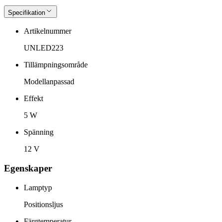
Specifikation
Artikelnummer
UNLED223
Tillämpningsområde
Modellanpassad
Effekt
5 W
Spänning
12 V
Egenskaper
Lamptyp
Positionsljus
Färgtemperatur