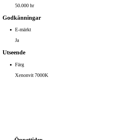
50.000 hr
Godkänningar
E-märkt
Ja
Utseende
Färg
Xenonvit 7000K
info@jspec.se
054-851990
Öppettider