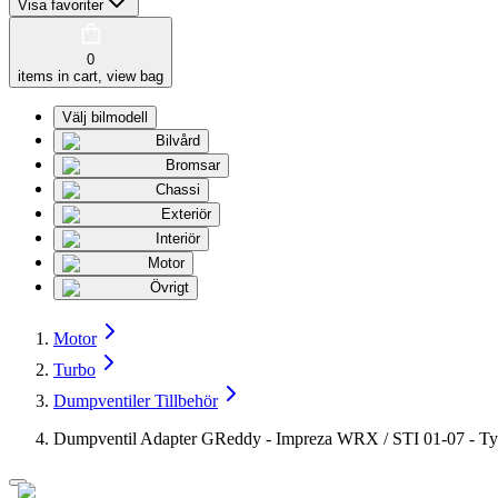
Visa favoriter
0
items in cart, view bag
Välj bilmodell
Bilvård
Bromsar
Chassi
Exteriör
Interiör
Motor
Övrigt
Motor
Turbo
Dumpventiler Tillbehör
Dumpventil Adapter GReddy - Impreza WRX / STI 01-07 - Ty