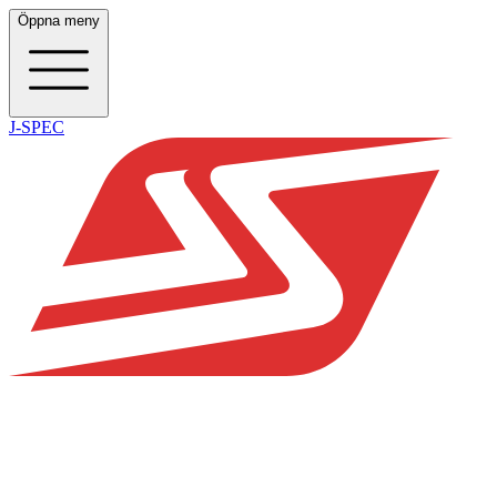
Öppna meny
J-SPEC