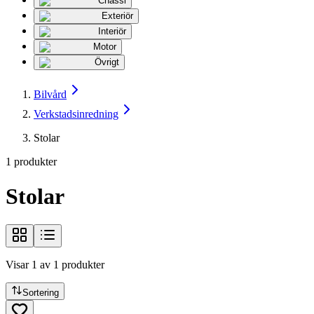
Chassi
Exteriör
Interiör
Motor
Övrigt
Bilvård
Verkstadsinredning
Stolar
1
produkter
Stolar
Visar
1
av
1
produkter
Sortering