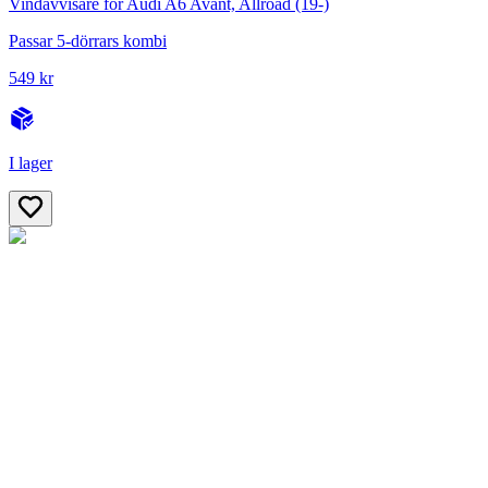
Vindavvisare för Audi A6 Avant, Allroad (19-)
Passar 5-dörrars kombi
549 kr
I lager