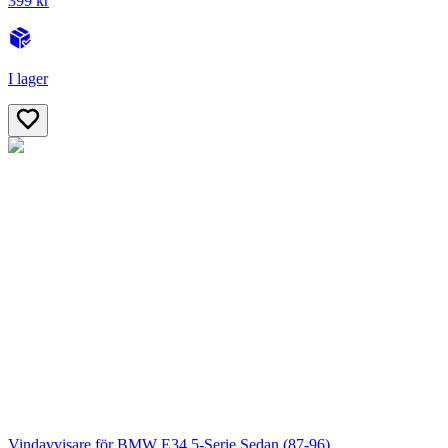
399 kr
I lager
Vindavvisare för BMW E34 5-Serie Sedan (87-96)