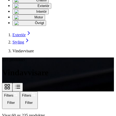
Chassi
Exteriör
Interiör
Motor
Övrigt
Exteriör
Styling
Vindavvisare
235
produkter
Vindavvisare
Filters
Filters
Filter
Filter
Visar
60
av
235
produkter