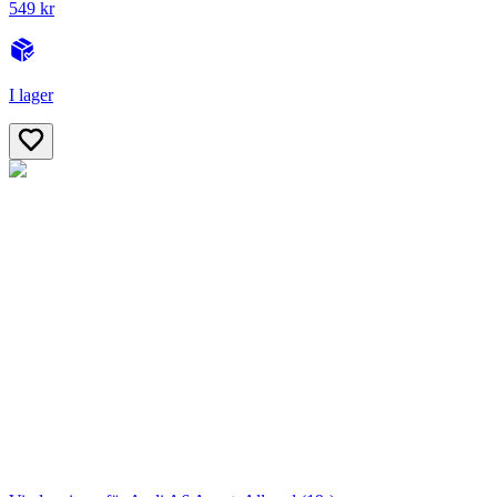
549 kr
I lager