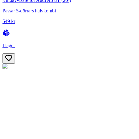
Vindavvisare för Audi A3 8Y (20-)
Passar 5-dörrars halvkombi
549 kr
I lager