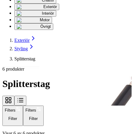
Chassi
Exteriör
Interiör
Motor
Övrigt
Exteriör
Styling
Splitterstag
6
produkter
Splitterstag
Filters
Filters
Filter
Filter
Visar
6
av
6
produkter