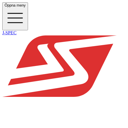
Öppna meny
J-SPEC