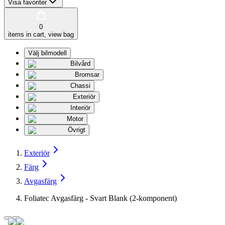
Visa favoriter
0
items in cart, view bag
Välj bilmodell
Bilvård
Bromsar
Chassi
Exteriör
Interiör
Motor
Övrigt
Exteriör
Färg
Avgasfärg
Foliatec Avgasfärg - Svart Blank (2-komponent)