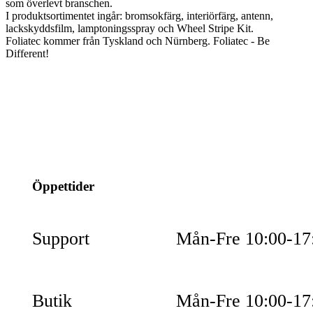
som överlevt branschen.
I produktsortimentet ingår: bromsokfärg, interiörfärg, antenn,
lackskyddsfilm, lamptoningsspray och Wheel Stripe Kit.
Foliatec kommer från Tyskland och Nürnberg. Foliatec - Be
Different!
info@jspec.se
054-851990
Öppettider
Support
Mån-Fre 10:00-17
Butik
Mån-Fre 10:00-17