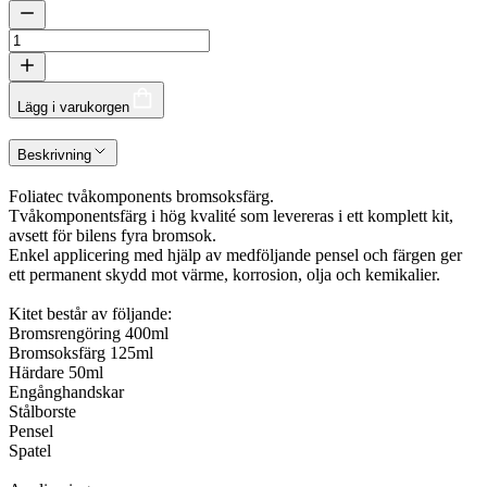
Lägg i varukorgen
Beskrivning
Foliatec tvåkomponents bromsoksfärg.
Tvåkomponentsfärg i hög kvalité som levereras i ett komplett kit,
avsett för bilens fyra bromsok.
Enkel applicering med hjälp av medföljande pensel och färgen ger
ett permanent skydd mot värme, korrosion, olja och kemikalier.
Kitet består av följande:
Bromsrengöring 400ml
Bromsoksfärg 125ml
Härdare 50ml
Engånghandskar
Stålborste
Pensel
Spatel