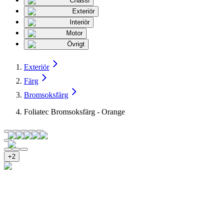
Chassi
Exteriör
Interiör
Motor
Övrigt
Exteriör
Färg
Bromsoksfärg
Foliatec Bromsoksfärg - Orange
+
2