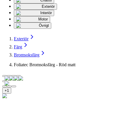
Chassi
Exteriör
Interiör
Motor
Övrigt
Exteriör
Färg
Bromsoksfärg
Foliatec Bromsoksfärg - Röd matt
+
1