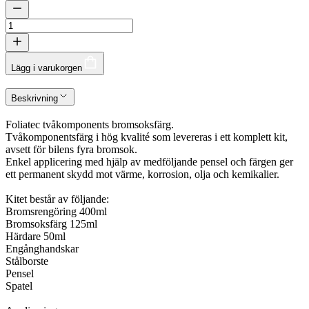
Lägg i varukorgen
Beskrivning
Foliatec tvåkomponents bromsoksfärg.
Tvåkomponentsfärg i hög kvalité som levereras i ett komplett kit,
avsett för bilens fyra bromsok.
Enkel applicering med hjälp av medföljande pensel och färgen ger
ett permanent skydd mot värme, korrosion, olja och kemikalier.
Kitet består av följande:
Bromsrengöring 400ml
Bromsoksfärg 125ml
Härdare 50ml
Engånghandskar
Stålborste
Pensel
Spatel