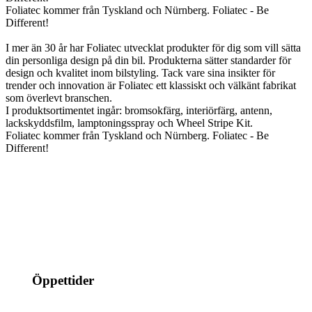
Foliatec kommer från Tyskland och Nürnberg. Foliatec - Be
Different!
I mer än 30 år har Foliatec utvecklat produkter för dig som vill sätta
din personliga design på din bil. Produkterna sätter standarder för
design och kvalitet inom bilstyling. Tack vare sina insikter för
trender och innovation är Foliatec ett klassiskt och välkänt fabrikat
som överlevt branschen.
I produktsortimentet ingår: bromsokfärg, interiörfärg, antenn,
lackskyddsfilm, lamptoningsspray och Wheel Stripe Kit.
Foliatec kommer från Tyskland och Nürnberg. Foliatec - Be
Different!
info@jspec.se
054-851990
Öppettider