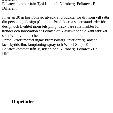
Foliatec kommer från Tyskland och Nürnberg. Foliatec - Be
Different!
I mer än 30 år har Foliatec utvecklat produkter för dig som vill sätta
din personliga design på din bil. Produkterna sätter standarder för
design och kvalitet inom bilstyling. Tack vare sina insikter för
trender och innovation är Foliatec ett klassiskt och välkänt fabrikat
som överlevt branschen.
I produktsortimentet ingår: bromsokfärg, interiörfärg, antenn,
lackskyddsfilm, lamptoningsspray och Wheel Stripe Kit.
Foliatec kommer från Tyskland och Nürnberg. Foliatec - Be
Different!
info@jspec.se
054-851990
Öppettider