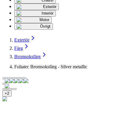
Chassi
Exteriör
Interiör
Motor
Övrigt
Exteriör
Färg
Bromsoksfärg
Foliatec Bromsoksfärg - Silver metallic
+
2