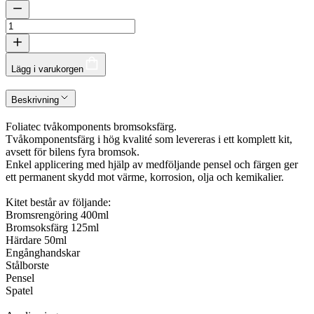
Lägg i varukorgen
Beskrivning
Foliatec tvåkomponents bromsoksfärg.
Tvåkomponentsfärg i hög kvalité som levereras i ett komplett kit,
avsett för bilens fyra bromsok.
Enkel applicering med hjälp av medföljande pensel och färgen ger
ett permanent skydd mot värme, korrosion, olja och kemikalier.
Kitet består av följande:
Bromsrengöring 400ml
Bromsoksfärg 125ml
Härdare 50ml
Engånghandskar
Stålborste
Pensel
Spatel