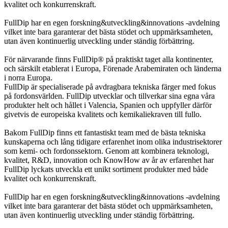
kvalitet och konkurrenskraft.
FullDip har en egen forskning&utveckling&innovations -avdelning
vilket inte bara garanterar det bästa stödet och uppmärksamheten,
utan även kontinuerlig utveckling under ständig förbättring.
För närvarande finns FullDip® på praktiskt taget alla kontinenter,
och särskilt etablerat i Europa, Förenade Arabemiraten och länderna
i norra Europa.
FullDip är specialiserade på avdragbara tekniska färger med fokus
på fordonsvärlden. FullDip utvecklar och tillverkar sina egna våra
produkter helt och hållet i Valencia, Spanien och uppfyller därför
givetvis de europeiska kvalitets och kemikaliekraven till fullo.
Bakom FullDip finns ett fantastiskt team med de bästa tekniska
kunskaperna och lång tidigare erfarenhet inom olika industrisektorer
som kemi- och fordonssektorn. Genom att kombinera teknologi,
kvalitet, R&D, innovation och KnowHow av år av erfarenhet har
FullDip lyckats utveckla ett unikt sortiment produkter med både
kvalitet och konkurrenskraft.
FullDip har en egen forskning&utveckling&innovations -avdelning
vilket inte bara garanterar det bästa stödet och uppmärksamheten,
utan även kontinuerlig utveckling under ständig förbättring.