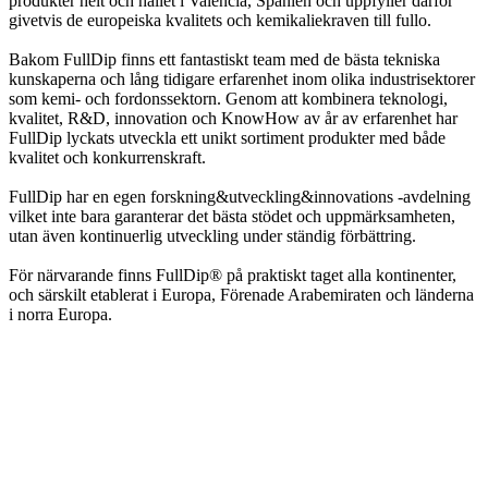
produkter helt och hållet i Valencia, Spanien och uppfyller därför
givetvis de europeiska kvalitets och kemikaliekraven till fullo.
Bakom FullDip finns ett fantastiskt team med de bästa tekniska
kunskaperna och lång tidigare erfarenhet inom olika industrisektorer
som kemi- och fordonssektorn. Genom att kombinera teknologi,
kvalitet, R&D, innovation och KnowHow av år av erfarenhet har
FullDip lyckats utveckla ett unikt sortiment produkter med både
kvalitet och konkurrenskraft.
FullDip har en egen forskning&utveckling&innovations -avdelning
vilket inte bara garanterar det bästa stödet och uppmärksamheten,
utan även kontinuerlig utveckling under ständig förbättring.
För närvarande finns FullDip® på praktiskt taget alla kontinenter,
och särskilt etablerat i Europa, Förenade Arabemiraten och länderna
i norra Europa.
info@jspec.se
054-851990