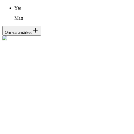
Yta
Matt
Om varumärket