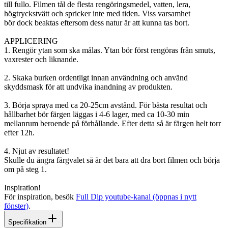
till fullo. Filmen tål de flesta rengöringsmedel, vatten, lera,
högtryckstvätt och spricker inte med tiden. Viss varsamhet
bör dock beaktas eftersom dess natur är att kunna tas bort.
APPLICERING
1. Rengör ytan som ska målas. Ytan bör först rengöras från smuts,
vaxrester och liknande.
2. Skaka burken ordentligt innan användning och använd
skyddsmask för att undvika inandning av produkten.
3. Börja spraya med ca 20-25cm avstånd. För bästa resultat och
hållbarhet bör färgen läggas i 4-6 lager, med ca 10-30 min
mellanrum beroende på förhållande. Efter detta så är färgen helt torr
efter 12h.
4. Njut av resultatet!
Skulle du ångra färgvalet så är det bara att dra bort filmen och börja
om på steg 1.
Inspiration!
För inspiration, besök
Full Dip youtube-kanal (öppnas i nytt
fönster)
.
Specifikation