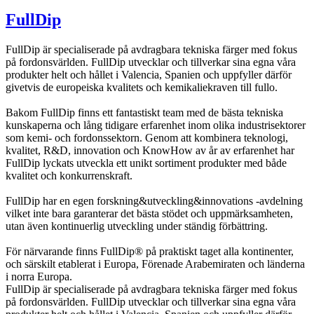
FullDip
FullDip är specialiserade på avdragbara tekniska färger med fokus
på fordonsvärlden. FullDip utvecklar och tillverkar sina egna våra
produkter helt och hållet i Valencia, Spanien och uppfyller därför
givetvis de europeiska kvalitets och kemikaliekraven till fullo.
Bakom FullDip finns ett fantastiskt team med de bästa tekniska
kunskaperna och lång tidigare erfarenhet inom olika industrisektorer
som kemi- och fordonssektorn. Genom att kombinera teknologi,
kvalitet, R&D, innovation och KnowHow av år av erfarenhet har
FullDip lyckats utveckla ett unikt sortiment produkter med både
kvalitet och konkurrenskraft.
FullDip har en egen forskning&utveckling&innovations -avdelning
vilket inte bara garanterar det bästa stödet och uppmärksamheten,
utan även kontinuerlig utveckling under ständig förbättring.
För närvarande finns FullDip® på praktiskt taget alla kontinenter,
och särskilt etablerat i Europa, Förenade Arabemiraten och länderna
i norra Europa.
FullDip är specialiserade på avdragbara tekniska färger med fokus
på fordonsvärlden. FullDip utvecklar och tillverkar sina egna våra