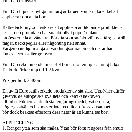
Full Dip mattsvart.
Full Dip liquid vinyl gummifärg är färgen som är lika enkel att
applicera som att ta bort.
Bättre täckning och enklare att applicera än liknande produkter vi
testat, och produkten har snabbt blivit populär bland
professionella användare. För dig som snabbt vill byta färg på grill,
fälgar, backspeglar eller någonting helt annat.
Färgen oändligt många användningsområden och det är bara
fantasin som sätter gränsen.
Full Dip rekommenderar ca 3-4 burkar för en uppsättning fälgar.
En burk täcker upp till 1.2 kvm.
Pris per burk á 400ml.
En av få Europatillverkade produkter av sitt slag. Uppfyller därför
givetvis de europeiska kvalitets och kemikaliekraven
till fullo. Filmen tål de flesta rengöringsmedel, vatten, lera,
högtryckstvätt och spricker inte med tiden. Viss varsamhet
bör dock beaktas eftersom dess natur är att kunna tas bort.
APPLICERING
1. Rengör ytan som ska målas. Ytan bör först rengöras från smuts,