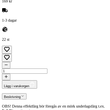
169 kr
1-3 dagar
22 st
Lägg i varukorgen
Beskrivning
OBS! Denna effektfärg bör föregås av en mörk underlagsfärg t.ex.