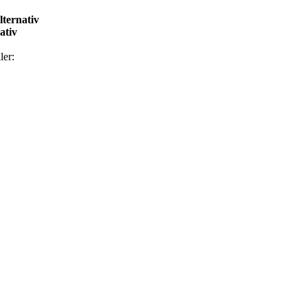
alternativ
nativ
ler: