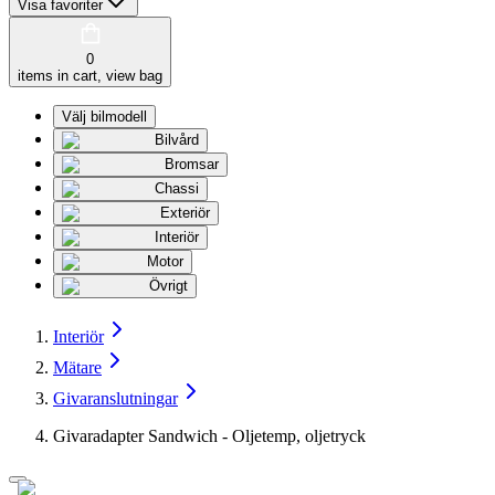
Visa favoriter
0
items in cart, view bag
Välj bilmodell
Bilvård
Bromsar
Chassi
Exteriör
Interiör
Motor
Övrigt
Interiör
Mätare
Givaranslutningar
Givaradapter Sandwich - Oljetemp, oljetryck