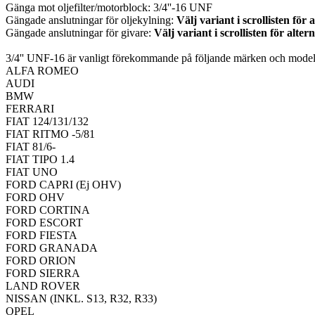
Gänga mot oljefilter/motorblock: 3/4''-16 UNF
Gängade anslutningar för oljekylning:
Välj variant i scrollisten för 
Gängade anslutningar för givare:
Välj variant i scrollisten för alter
3/4'' UNF-16 är vanligt förekommande på följande märken och model
ALFA ROMEO
AUDI
BMW
FERRARI
FIAT 124/131/132
FIAT RITMO -5/81
FIAT 81/6-
FIAT TIPO 1.4
FIAT UNO
FORD CAPRI (Ej OHV)
FORD OHV
FORD CORTINA
FORD ESCORT
FORD FIESTA
FORD GRANADA
FORD ORION
FORD SIERRA
LAND ROVER
NISSAN (INKL. S13, R32, R33)
OPEL