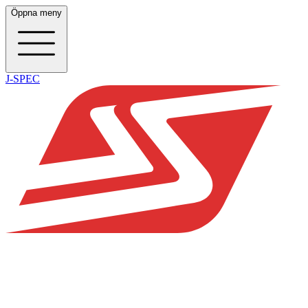
Öppna meny
J-SPEC