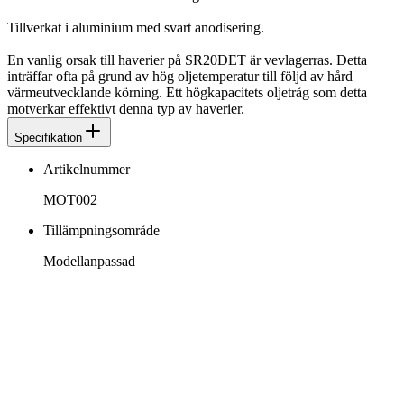
Tillverkat i aluminium med svart anodisering.
En vanlig orsak till haverier på SR20DET är vevlagerras. Detta
inträffar ofta på grund av hög oljetemperatur till följd av hård
värmeutvecklande körning. Ett högkapacitets oljetråg som detta
motverkar effektivt denna typ av haverier.
Specifikation
Artikelnummer
MOT002
Tillämpningsområde
Modellanpassad
info@jspec.se
054-851990