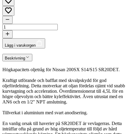
Lägg i varukorgen
Beskrivning
Högkapacitets oljetråg för Nissan 200SX S14/S15 SR20DET.
Kraftigt utförande och bafflat med skvalpskydd för god
oljefördelning. Detta motverkar att oljan fördelas ojämt vid snabb
kurvtagning och acceleration. Överdimensionerat till 4,5L för en
högre oljevolym och bättre kyleffektivitet. Även utrustat med en
AN6 och en 1/2" NPT anslutning.
Tillverkat i aluminium med svart anodisering.
En vanlig orsak till haverier på SR20DET är vevlagerras. Detta
inträffar ofta på grund av hög oljetemperatur till följd av hård