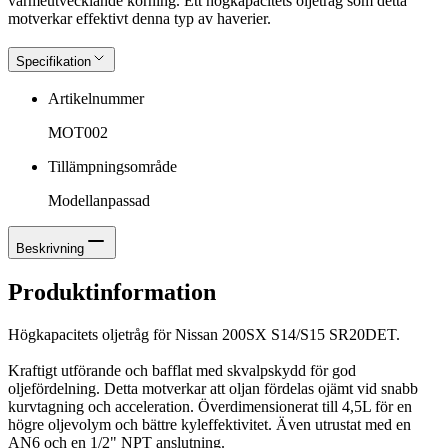
värmeutvecklande körning. Ett högkapacitets oljetråg som detta
motverkar effektivt denna typ av haverier.
Specifikation
Artikelnummer
MOT002
Tillämpningsområde
Modellanpassad
Beskrivning
Produktinformation
Högkapacitets oljetråg för Nissan 200SX S14/S15 SR20DET.
Kraftigt utförande och bafflat med skvalpskydd för god
oljefördelning. Detta motverkar att oljan fördelas ojämt vid snabb
kurvtagning och acceleration. Överdimensionerat till 4,5L för en
högre oljevolym och bättre kyleffektivitet. Även utrustat med en
AN6 och en 1/2" NPT anslutning.