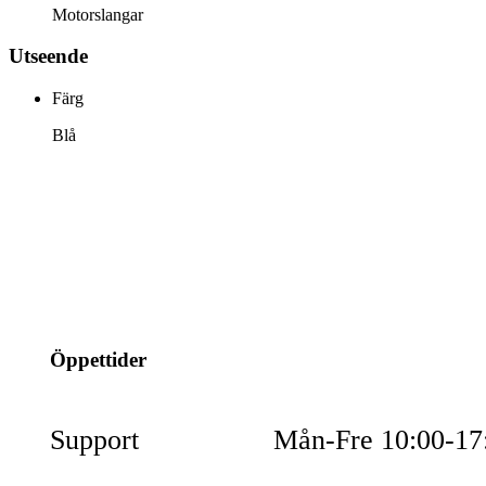
Motorslangar
Utseende
Färg
Blå
info@jspec.se
054-851990
Öppettider
Support
Mån-Fre 10:00-17