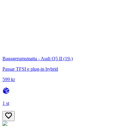
Bagagerumsmatta - Audi Q5 II (19-)
Passar TFSI e plug-in hybrid
599 kr
1 st