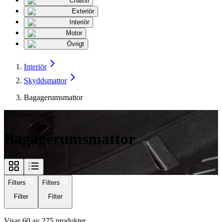
Chassi
Exteriör
Interiör
Motor
Övrigt
Interiör
Skyddsmattor
Bagagerumsmattor
275
produkter
Bagagerumsmattor
Filters
Filters
Filter
Filter
Visar
60
av
275
produkter