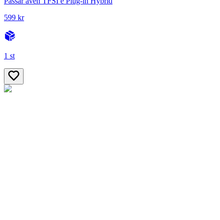
Passar även TFSI e Plug-in Hybrid
599 kr
1 st