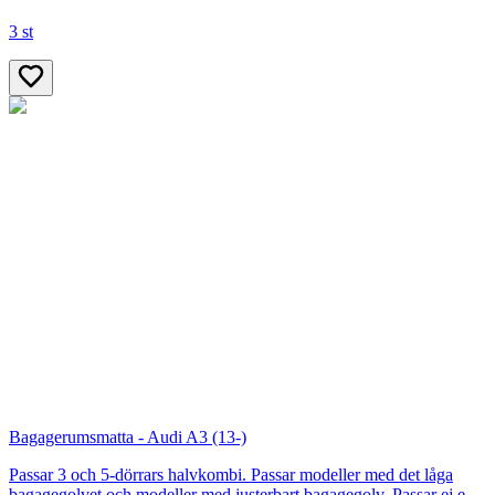
3 st
Bagagerumsmatta - Audi A3 (13-)
Passar 3 och 5-dörrars halvkombi. Passar modeller med det låga
bagagegolvet och modeller med justerbart bagagegolv. Passar ej e-