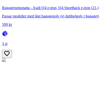
Bagagerumsmatta - Audi Q4 e-tron, Q4 Sportback e-tron (21-)
Passar modeller med lågt bagagegolv (ej dubbelgolv i bagaget)
599 kr
3 st