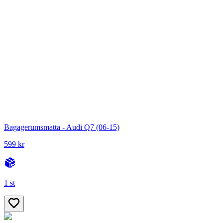
Bagagerumsmatta - Audi Q7 (06-15)
599 kr
1 st