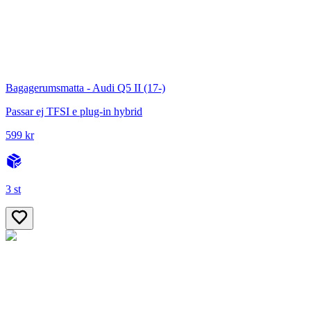
Bagagerumsmatta - Audi Q5 II (17-)
Passar ej TFSI e plug-in hybrid
599 kr
3 st