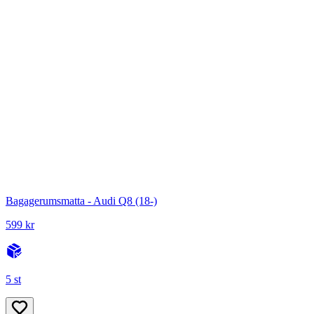
Bagagerumsmatta - Audi Q8 (18-)
599 kr
5 st