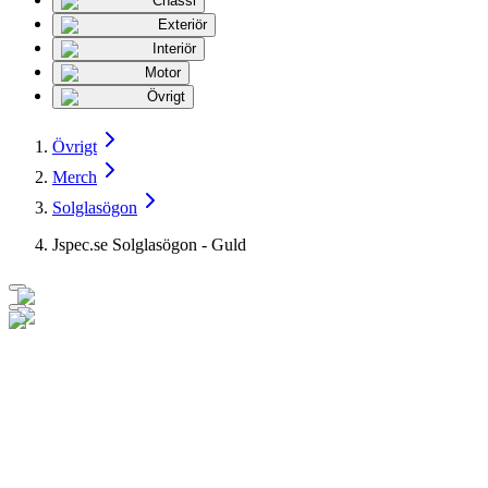
Chassi
Exteriör
Interiör
Motor
Övrigt
Övrigt
Merch
Solglasögon
Jspec.se Solglasögon - Guld