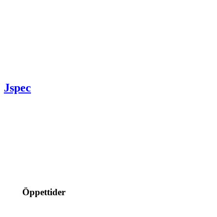
Jspec
info@jspec.se
054-851990
Öppettider