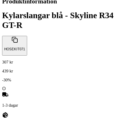
Produktinformation
Kylarslangar blå - Skyline R34
GT-R
HOSEKIT071
307 kr
439 kr
-
30
%
1-3 dagar