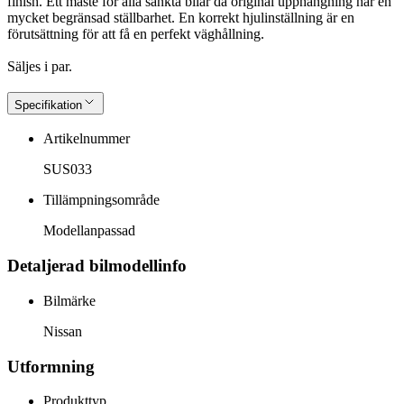
finish. Ett måste för alla sänkta bilar då original upphängning har en
mycket begränsad ställbarhet. En korrekt hjulinställning är en
förutsättning för att få en perfekt väghållning.
Säljes i par.
Specifikation
Artikelnummer
SUS033
Tillämpningsområde
Modellanpassad
Detaljerad bilmodellinfo
Bilmärke
Nissan
Utformning
Produkttyp