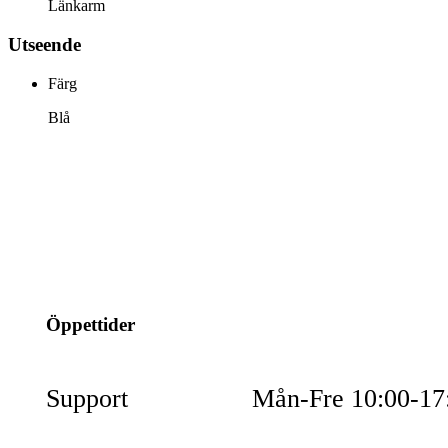
Länkarm
Utseende
Färg
Blå
info@jspec.se
054-851990
Öppettider
Support
Mån-Fre 10:00-17