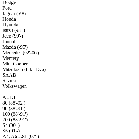
Dodge
Ford
Jaguar (V8)
Honda
Hyundai
Isuzu (98'-)
Jeep (99'-)
Lincoln
Mazda (-95')
Mercedes (02'-06')
Mercery
Mini Cooper
Mitsubishi (Inkl. Evo)
SAAB
Suzuki
Volkswagen
AUDI:
80 (88'-92')
90 (88'-91')
100 (88'-91')
200 (88'-91')
S4 (00'-)
S6 (01'-)
A4, A6 2.8L (97'-)