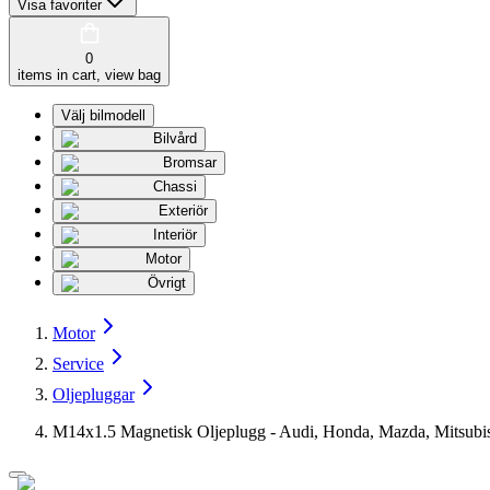
Visa favoriter
0
items in cart, view bag
Välj bilmodell
Bilvård
Bromsar
Chassi
Exteriör
Interiör
Motor
Övrigt
Motor
Service
Oljepluggar
M14x1.5 Magnetisk Oljeplugg - Audi, Honda, Mazda, Mitsub