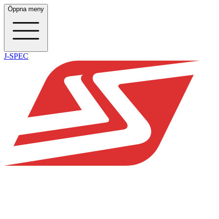
Öppna meny
J-SPEC