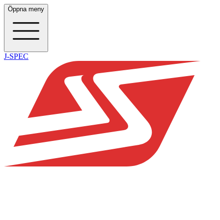
Öppna meny
J-SPEC