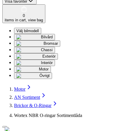
Visa favoriter
0
items in cart, view bag
Välj bilmodell
Bilvård
Bromsar
Chassi
Exteriör
Interiör
Motor
Övrigt
Motor
AN Sortiment
Brickor & O-Ringar
Wortex NBR O-ringar Sortimentlåda