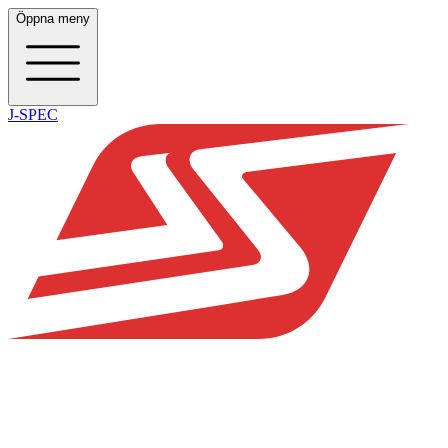
Öppna meny
J-SPEC