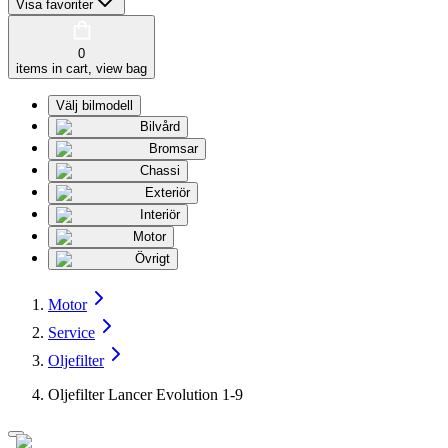
Visa favoriter
0
items in cart, view bag
Välj bilmodell
Bilvård
Bromsar
Chassi
Exteriör
Interiör
Motor
Övrigt
Motor
Service
Oljefilter
Oljefilter Lancer Evolution 1-9