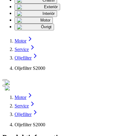
Chassi
Exteriör
Interiör
Motor
Övrigt
Motor
Service
Oljefilter
Oljefilter S2000
Motor
Service
Oljefilter
Oljefilter S2000