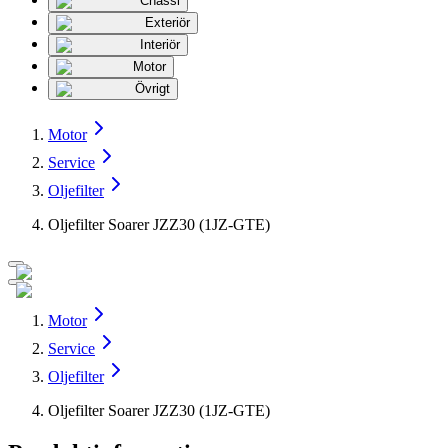
Chassi
Exteriör
Interiör
Motor
Övrigt
Motor
Service
Oljefilter
Oljefilter Soarer JZZ30 (1JZ-GTE)
Motor
Service
Oljefilter
Oljefilter Soarer JZZ30 (1JZ-GTE)