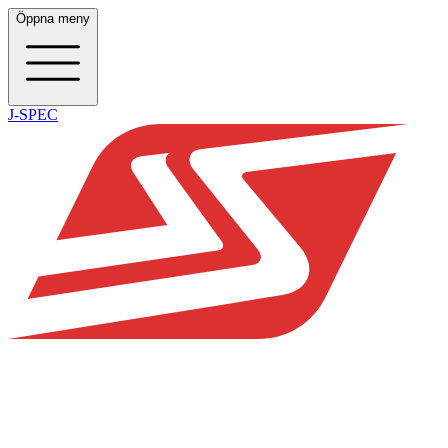
Öppna meny
J-SPEC