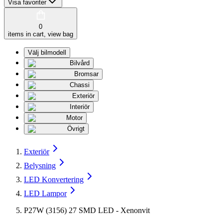
Visa favoriter
0
items in cart, view bag
Välj bilmodell
Bilvård
Bromsar
Chassi
Exteriör
Interiör
Motor
Övrigt
Exteriör
Belysning
LED Konvertering
LED Lampor
P27W (3156) 27 SMD LED - Xenonvit