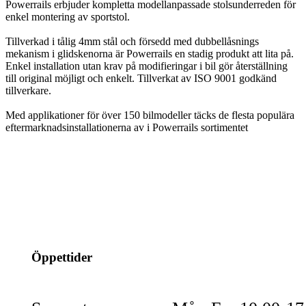
Powerrails erbjuder kompletta modellanpassade stolsunderreden för
enkel montering av sportstol.
Tillverkad i tålig 4mm stål och försedd med dubbellåsnings
mekanism i glidskenorna är Powerrails en stadig produkt att lita på.
Enkel installation utan krav på modifieringar i bil gör återställning
till original möjligt och enkelt. Tillverkat av ISO 9001 godkänd
tillverkare.
Med applikationer för över 150 bilmodeller täcks de flesta populära
eftermarknadsinstallationerna av i Powerrails sortimentet
info@jspec.se
054-851990
Öppettider