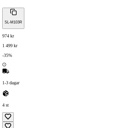
SL-M103R
974 kr
1 499 kr
-
35
%
1-3 dagar
4 st