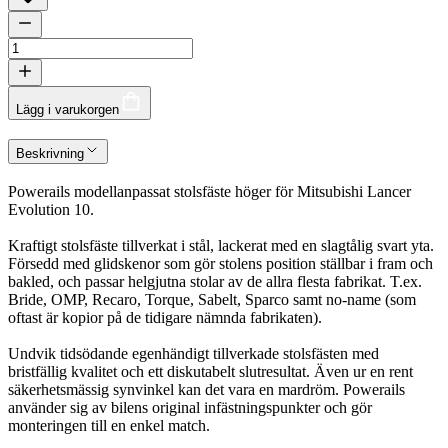
Lägg i varukorgen
Beskrivning
Powerails modellanpassat stolsfäste höger för Mitsubishi Lancer
Evolution 10.
Kraftigt stolsfäste tillverkat i stål, lackerat med en slagtålig svart yta.
Försedd med glidskenor som gör stolens position ställbar i fram och
bakled, och passar helgjutna stolar av de allra flesta fabrikat. T.ex.
Bride, OMP, Recaro, Torque, Sabelt, Sparco samt no-name (som
oftast är kopior på de tidigare nämnda fabrikaten).
Undvik tidsödande egenhändigt tillverkade stolsfästen med
bristfällig kvalitet och ett diskutabelt slutresultat. Även ur en rent
säkerhetsmässig synvinkel kan det vara en mardröm. Powerails
använder sig av bilens original infästningspunkter och gör
monteringen till en enkel match.