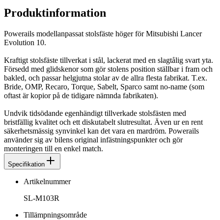
Produktinformation
Powerails modellanpassat stolsfäste höger för Mitsubishi Lancer
Evolution 10.
Kraftigt stolsfäste tillverkat i stål, lackerat med en slagtålig svart yta.
Försedd med glidskenor som gör stolens position ställbar i fram och
bakled, och passar helgjutna stolar av de allra flesta fabrikat. T.ex.
Bride, OMP, Recaro, Torque, Sabelt, Sparco samt no-name (som
oftast är kopior på de tidigare nämnda fabrikaten).
Undvik tidsödande egenhändigt tillverkade stolsfästen med
bristfällig kvalitet och ett diskutabelt slutresultat. Även ur en rent
säkerhetsmässig synvinkel kan det vara en mardröm. Powerails
använder sig av bilens original infästningspunkter och gör
monteringen till en enkel match.
Specifikation
Artikelnummer
SL-M103R
Tillämpningsområde