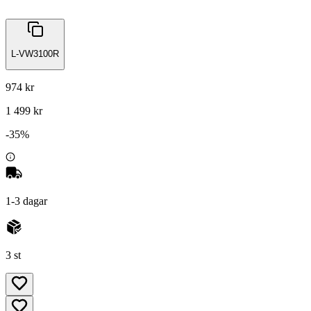
L-VW3100R
974 kr
1 499 kr
-
35
%
1-3 dagar
3 st