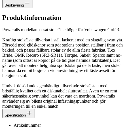
Beskrivning
Produktinformation
Powerails modellanpassat stolsfäste höger för Volkswagen Golf 3.
Kraftigt stolsfäste tillverkat i stål, lackerat med en slagtålig svart yta.
Försedd med glidskenor som gör stolens position ställbar i fram och
bakled, och passar fällbara stolar av de allra flesta fabrikat. T.ex.
Bride, OMP, Recaro (SR3-SR11), Torque, Sabelt, Sparco samt no-
name (som oftast är kopior på de tidigare nämnda fabrikaten). Det
går även att montera helgjutna sportstolar på detta fäste, men stolen
hamnar då en bit högre än vid användning av ett fäste avsett för
helgjuten stol.
Undvik tidsödande egenhändigt tillverkade stolsfästen med
bristfällig kvalitet och ett diskutabelt slutresultat. Även ur en rent
säkerhetsmässig synvinkel kan det vara en mardröm. Powerails
använder sig av bilens original infästningspunkter och gör
monteringen till en enkel match.
Specifikation
Artikelnummer