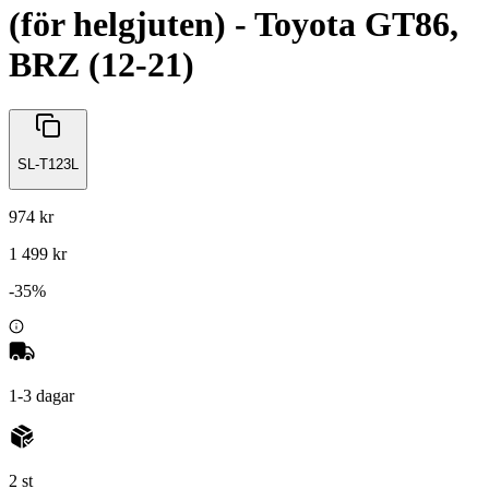
(för helgjuten) - Toyota GT86,
BRZ (12-21)
SL-T123L
974 kr
1 499 kr
-
35
%
1-3 dagar
2 st