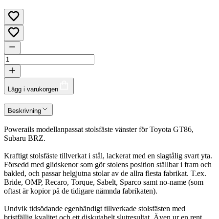
Lägg i varukorgen
Beskrivning
Powerails modellanpassat stolsfäste vänster för Toyota GT86,
Subaru BRZ.
Kraftigt stolsfäste tillverkat i stål, lackerat med en slagtålig svart yta.
Försedd med glidskenor som gör stolens position ställbar i fram och
bakled, och passar helgjutna stolar av de allra flesta fabrikat. T.ex.
Bride, OMP, Recaro, Torque, Sabelt, Sparco samt no-name (som
oftast är kopior på de tidigare nämnda fabrikaten).
Undvik tidsödande egenhändigt tillverkade stolsfästen med
bristfällig kvalitet och ett diskutabelt slutresultat. Även ur en rent