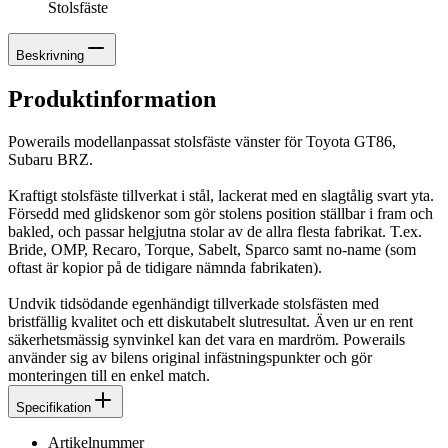
Stolsfäste
Beskrivning
Produktinformation
Powerails modellanpassat stolsfäste vänster för Toyota GT86,
Subaru BRZ.
Kraftigt stolsfäste tillverkat i stål, lackerat med en slagtålig svart yta.
Försedd med glidskenor som gör stolens position ställbar i fram och
bakled, och passar helgjutna stolar av de allra flesta fabrikat. T.ex.
Bride, OMP, Recaro, Torque, Sabelt, Sparco samt no-name (som
oftast är kopior på de tidigare nämnda fabrikaten).
Undvik tidsödande egenhändigt tillverkade stolsfästen med
bristfällig kvalitet och ett diskutabelt slutresultat. Även ur en rent
säkerhetsmässig synvinkel kan det vara en mardröm. Powerails
använder sig av bilens original infästningspunkter och gör
monteringen till en enkel match.
Specifikation
Artikelnummer