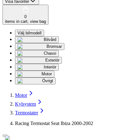
Visa favoriter
0
items in cart, view bag
Välj bilmodell
Bilvård
Bromsar
Chassi
Exteriör
Interiör
Motor
Övrigt
Motor
Kylsystem
Termostater
Racing Termostat Seat Ibiza 2000-2002