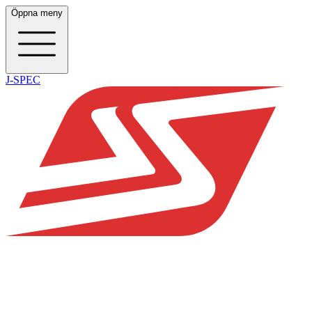
Öppna meny
J-SPEC