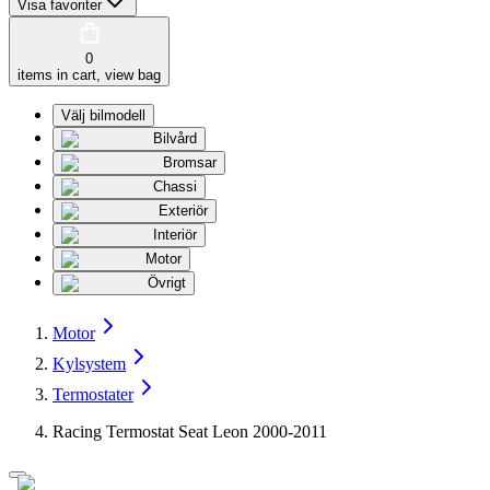
Visa favoriter
0
items in cart, view bag
Välj bilmodell
Bilvård
Bromsar
Chassi
Exteriör
Interiör
Motor
Övrigt
Motor
Kylsystem
Termostater
Racing Termostat Seat Leon 2000-2011