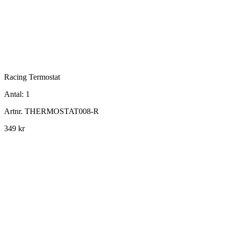
Racing Termostat
Antal:
1
Artnr.
THERMOSTAT008-R
349 kr
info@jspec.se
054-851990