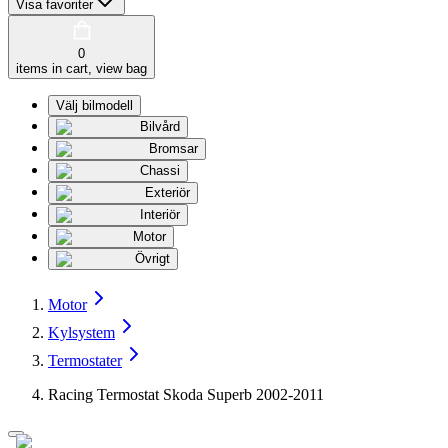
Visa favoriter
0
items in cart, view bag
Välj bilmodell
Bilvård
Bromsar
Chassi
Exteriör
Interiör
Motor
Övrigt
Motor
Kylsystem
Termostater
Racing Termostat Skoda Superb 2002-2011