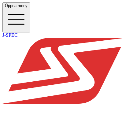
Öppna meny
J-SPEC