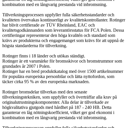
kombination med en långvarig prestanda vid inbromsning.
Tillverkningsprocessen uppfyller fulla säkerhetsstandarder och
kvaliteten övervakas kontinuerligt av kvalitetskontrollanter. Rotinger
har blivit certifierade av TÜV Rheinland, EAC och
kvalitetsgodkännanden som leverantörsstatus för FCA Polen. Dessa
certifieringar representerar den höga kvalitén och standard som
krävs av produkterna och engagemanget som krävs för att uppnå de
högsta standarderna för tillverkning.
Rotinger finns i 18 länder och utökas ständigt.
Rotinger är ett varumärke för bromsskivor och bromstrummor som
grundades år 2007 i Polen.
Rotinger har en bred produktkatalog med över 1500 artikelnummer
för populära europeiska personbilar och lätta nyttofordon, som
täcker cirka 95 % av den europeiska marknaden.
Rotinger bromsdelar tillverkas med den senaste
tillverkningstekniken, som uppfyller och överträffar alla krav på
originalutrustningskomponenter. Alla delar är tillverkade av
högkvalitativa gjutgods med hårdhet på 187 - 240 HB. Detta
garanterar en låg nötningskoefficient, vilket ger god ekonomi i
kombination med en långvarig prestanda vid inbromsning.
Tillverkningsprocessen uppfyller fulla säkerhetsstandarder och