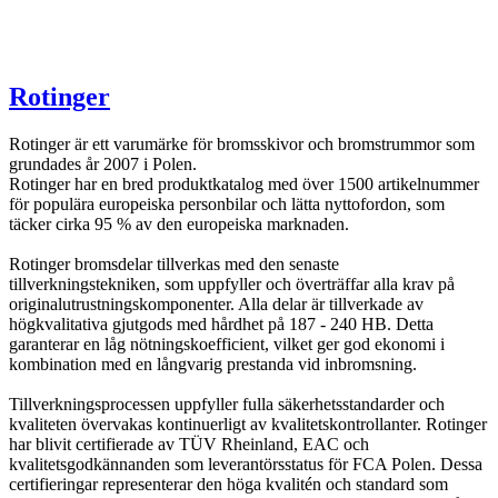
Rotinger
Rotinger är ett varumärke för bromsskivor och bromstrummor som
grundades år 2007 i Polen.
Rotinger har en bred produktkatalog med över 1500 artikelnummer
för populära europeiska personbilar och lätta nyttofordon, som
täcker cirka 95 % av den europeiska marknaden.
Rotinger bromsdelar tillverkas med den senaste
tillverkningstekniken, som uppfyller och överträffar alla krav på
originalutrustningskomponenter. Alla delar är tillverkade av
högkvalitativa gjutgods med hårdhet på 187 - 240 HB. Detta
garanterar en låg nötningskoefficient, vilket ger god ekonomi i
kombination med en långvarig prestanda vid inbromsning.
Tillverkningsprocessen uppfyller fulla säkerhetsstandarder och
kvaliteten övervakas kontinuerligt av kvalitetskontrollanter. Rotinger
har blivit certifierade av TÜV Rheinland, EAC och
kvalitetsgodkännanden som leverantörsstatus för FCA Polen. Dessa
certifieringar representerar den höga kvalitén och standard som