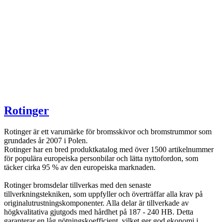
Rotinger
Rotinger är ett varumärke för bromsskivor och bromstrummor som
grundades år 2007 i Polen.
Rotinger har en bred produktkatalog med över 1500 artikelnummer
för populära europeiska personbilar och lätta nyttofordon, som
täcker cirka 95 % av den europeiska marknaden.
Rotinger bromsdelar tillverkas med den senaste
tillverkningstekniken, som uppfyller och överträffar alla krav på
originalutrustningskomponenter. Alla delar är tillverkade av
högkvalitativa gjutgods med hårdhet på 187 - 240 HB. Detta
garanterar en låg nötningskoefficient, vilket ger god ekonomi i