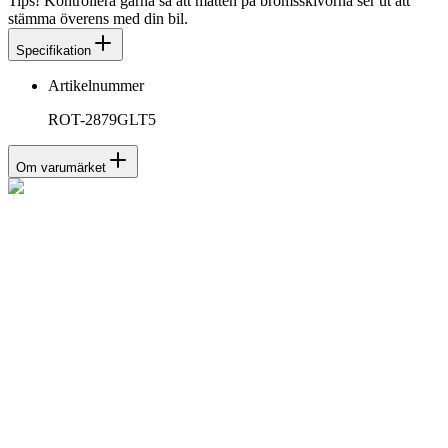
Tips! Kontrollera gärna så att måtten på bromsskivorna ser ut att
stämma överens med din bil.
Specifikation
Artikelnummer
ROT-2879GLT5
Om varumärket