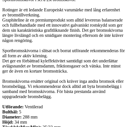
Rotinger är ett ledande Europeiskt varumärke med lång erfarenhet
av bromstillverkning.
Graphiteline är en premiumprodukt som alltid levereras balanserade
och fullbehandlade med ett innovativt galvaniskt rostskydd som ger
dem sin karaktäristiska grafitliknande finish. Det ger bromsskivorna
längre livslängd och en smidigare montering eftersom de inte kräver
någon rengöring.
Sportbromsskivorna i slitsat och borrat utförande rekommenderas för
all form av aktiv körning.
Det ger en förbättrad kyleffektivitet samtidigt som det underlättar
avlägsnandet av bromsdamm, friktionsgaser och vätska. Inte minst
ger de även en kortare bromssträcka.
Bromsskivorna ersätter original och kräver inga andra bromsok eller
bromsbelägg. Vi rekommenderar dock alltid att byta bromsbelägg i
samband med bromsskivorna. För bästa prestanda använd
uppgraderade bromsbelägg.
Utförande:
Ventilerad
Bulthål:
5
Diameter:
288 mm
Höjd:
34 mm