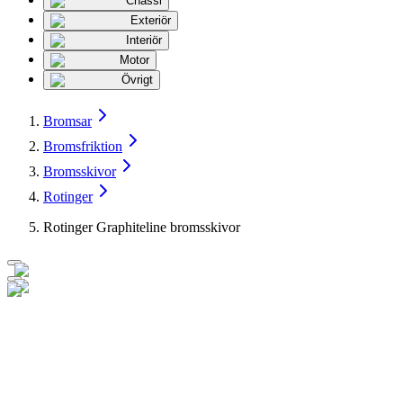
Chassi
Exteriör
Interiör
Motor
Övrigt
Bromsar
Bromsfriktion
Bromsskivor
Rotinger
Rotinger Graphiteline bromsskivor