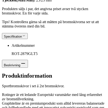
Tjocklek(Max/Min):
25/23 mm
Produkten säljs i par, det angivna priset avser två stycken
bromsskivor. En för varje sida.
Tips! Kontrollera gärna så att måtten på bromsskivorna ser ut att
stämma överens med din bil.
Specifikation
Artikelnummer
ROT-2879GLT5
Beskrivning
Produktinformation
Sportbromsskivor i set á 2st bromsskivor.
Rotinger är ett ledande Europeiskt varumärke med lång erfarenhet
av bromstillverkning.
Graphiteline är en premiumprodukt som alltid levereras balanserade
och fullbehandlade med ett innovativt galvaniskt rostskydd som ger