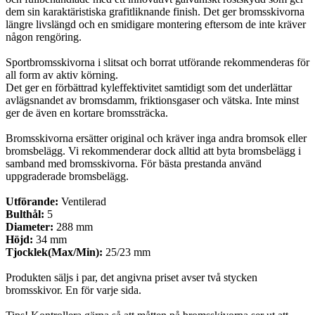
dem sin karaktäristiska grafitliknande finish. Det ger bromsskivorna
längre livslängd och en smidigare montering eftersom de inte kräver
någon rengöring.
Sportbromsskivorna i slitsat och borrat utförande rekommenderas för
all form av aktiv körning.
Det ger en förbättrad kyleffektivitet samtidigt som det underlättar
avlägsnandet av bromsdamm, friktionsgaser och vätska. Inte minst
ger de även en kortare bromssträcka.
Bromsskivorna ersätter original och kräver inga andra bromsok eller
bromsbelägg. Vi rekommenderar dock alltid att byta bromsbelägg i
samband med bromsskivorna. För bästa prestanda använd
uppgraderade bromsbelägg.
Utförande:
Ventilerad
Bulthål:
5
Diameter:
288 mm
Höjd:
34 mm
Tjocklek(Max/Min):
25/23 mm
Produkten säljs i par, det angivna priset avser två stycken
bromsskivor. En för varje sida.