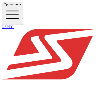
Öppna meny
J-SPEC