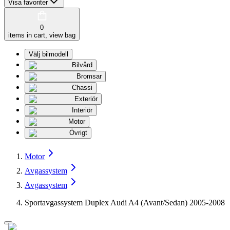
Visa favoriter
0
items in cart, view bag
Välj bilmodell
Bilvård
Bromsar
Chassi
Exteriör
Interiör
Motor
Övrigt
Motor
Avgassystem
Avgassystem
Sportavgassystem Duplex Audi A4 (Avant/Sedan) 2005-2008