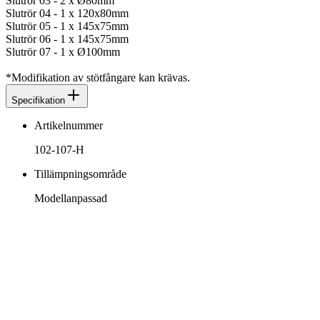
Slutrör 03 - 2 x Ø80mm
Slutrör 04 - 1 x 120x80mm
Slutrör 05 - 1 x 145x75mm
Slutrör 06 - 1 x 145x75mm
Slutrör 07 - 1 x Ø100mm
*Modifikation av stötfångare kan krävas.
Specifikation
Artikelnummer
102-107-H
Tillämpningsområde
Modellanpassad
info@jspec.se
054-851990