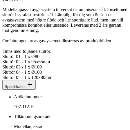
Modellanpassat avgassystem tillverkat i aluminiserat stål, försett med
slutrör i syrafast rostfritt stål. Lämpligt för dig som önskar ett
avgassystem med högre flöde och lite sportigare ljud, men inte vill
kompromissa komfort eller utseende. Levereras med 2 års garanti
mot genomrostning.
Omfattningen av avgassystemet illustreras av produktbilden.
Finns med följande slutrör:
Slutrör 01 - 1 x Ø80
Slutrör 02 - 1 x 95x65mm
Slutrör 03 - 1 x Ø100
Slutrör 04 - 1 x Ø100
Slutrör 05 - 1 x 120x80mm
Specifikation
Artikelnummer
107-112-H
Tillämpningsområde
Modellanpassad