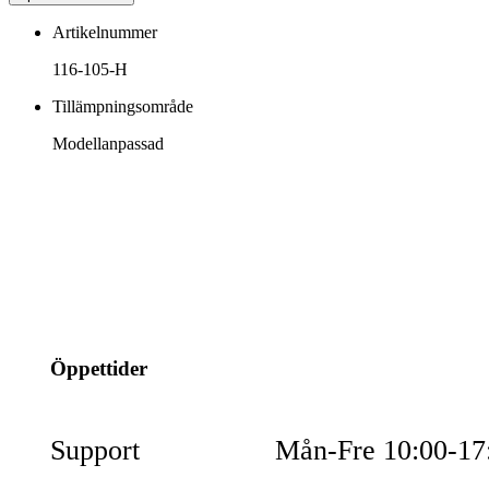
Artikelnummer
116-105-H
Tillämpningsområde
Modellanpassad
info@jspec.se
054-851990
Öppettider
Support
Mån-Fre 10:00-17