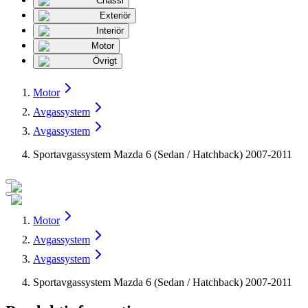
Chassi
Exteriör
Interiör
Motor
Övrigt
Motor
Avgassystem
Avgassystem
Sportavgassystem Mazda 6 (Sedan / Hatchback) 2007-2011
Motor
Avgassystem
Avgassystem
Sportavgassystem Mazda 6 (Sedan / Hatchback) 2007-2011