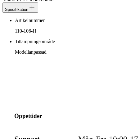
Specifikation
Artikelnummer
110-106-H
Tillämpningsområde
Modellanpassad
info@jspec.se
054-851990
Öppettider