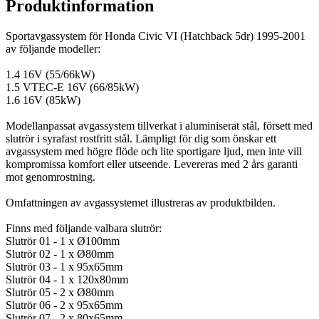
Produktinformation
Sportavgassystem för Honda Civic VI (Hatchback 5dr) 1995-2001
av följande modeller:
1.4 16V (55/66kW)
1.5 VTEC-E 16V (66/85kW)
1.6 16V (85kW)
Modellanpassat avgassystem tillverkat i aluminiserat stål, försett med
slutrör i syrafast rostfritt stål. Lämpligt för dig som önskar ett
avgassystem med högre flöde och lite sportigare ljud, men inte vill
kompromissa komfort eller utseende. Levereras med 2 års garanti
mot genomrostning.
Omfattningen av avgassystemet illustreras av produktbilden.
Finns med följande valbara slutrör:
Slutrör 01 - 1 x Ø100mm
Slutrör 02 - 1 x Ø80mm
Slutrör 03 - 1 x 95x65mm
Slutrör 04 - 1 x 120x80mm
Slutrör 05 - 2 x Ø80mm
Slutrör 06 - 2 x 95x65mm
Slutrör 07 - 2 x 80x65mm