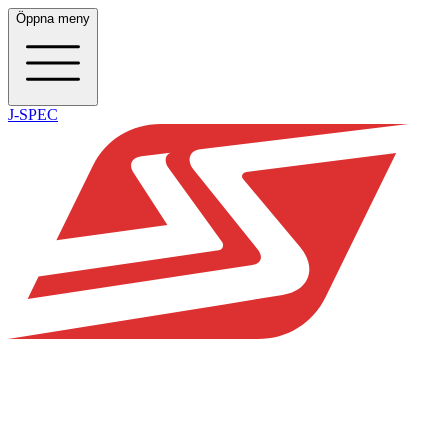
Öppna meny
J-SPEC