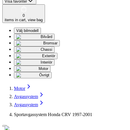
Visa favoriter
0
items in cart, view bag
Välj bilmodell
Bilvård
Bromsar
Chassi
Exteriör
Interiör
Motor
Övrigt
Motor
Avgassystem
Avgassystem
Sportavgassystem Honda CRV 1997-2001