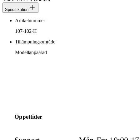
Specifikation
Artikelnummer
107-102-H
Tillämpningsområde
Modellanpassad
info@jspec.se
054-851990
Öppettider