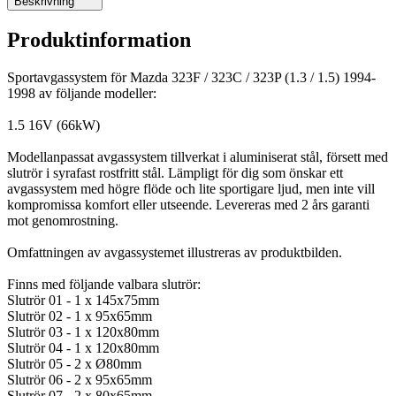
Beskrivning
Produktinformation
Sportavgassystem för Mazda 323F / 323C / 323P (1.3 / 1.5) 1994-
1998 av följande modeller:
1.5 16V (66kW)
Modellanpassat avgassystem tillverkat i aluminiserat stål, försett med
slutrör i syrafast rostfritt stål. Lämpligt för dig som önskar ett
avgassystem med högre flöde och lite sportigare ljud, men inte vill
kompromissa komfort eller utseende. Levereras med 2 års garanti
mot genomrostning.
Omfattningen av avgassystemet illustreras av produktbilden.
Finns med följande valbara slutrör:
Slutrör 01 - 1 x 145x75mm
Slutrör 02 - 1 x 95x65mm
Slutrör 03 - 1 x 120x80mm
Slutrör 04 - 1 x 120x80mm
Slutrör 05 - 2 x Ø80mm
Slutrör 06 - 2 x 95x65mm
Slutrör 07 - 2 x 80x65mm