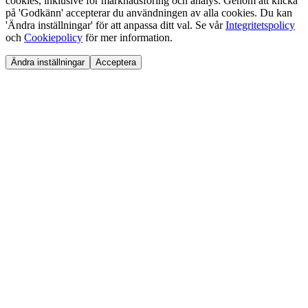
cookies, inklusive för marknadsföring och analys. Genom att klicka
på 'Godkänn' accepterar du användningen av alla cookies. Du kan
'Ändra inställningar' för att anpassa ditt val. Se vår
Integritetspolicy
och
Cookiepolicy
för mer information.
Ändra inställningar
Acceptera