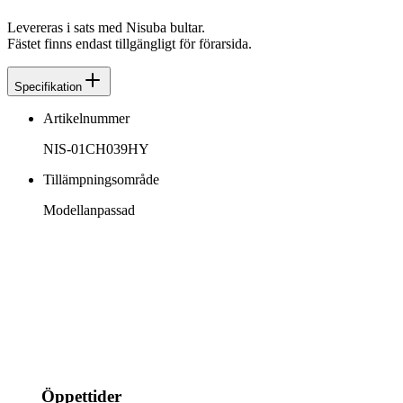
Levereras i sats med Nisuba bultar.
Fästet finns endast tillgängligt för förarsida.
Specifikation
Artikelnummer
NIS-01CH039HY
Tillämpningsområde
Modellanpassad
info@jspec.se
054-851990
Öppettider