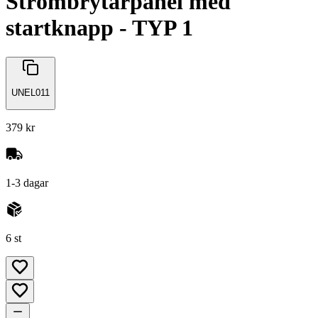
Strömbrytarpanel med
startknapp - TYP 1
UNEL011
379 kr
1-3 dagar
6 st