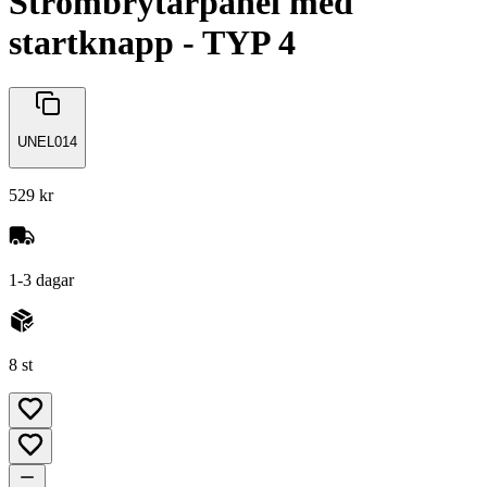
Strömbrytarpanel med
startknapp - TYP 4
UNEL014
529 kr
1-3 dagar
8 st