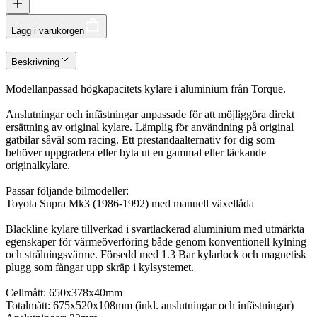
Lägg i varukorgen
Beskrivning
Modellanpassad högkapacitets kylare i aluminium från Torque.
Anslutningar och infästningar anpassade för att möjliggöra direkt
ersättning av original kylare. Lämplig för användning på original
gatbilar såväl som racing. Ett prestandaalternativ för dig som
behöver uppgradera eller byta ut en gammal eller läckande
originalkylare.
Passar följande bilmodeller:
Toyota Supra Mk3 (1986-1992) med manuell växellåda
Blackline kylare tillverkad i svartlackerad aluminium med utmärkta
egenskaper för värmeöverföring både genom konventionell kylning
och strålningsvärme. Försedd med 1.3 Bar kylarlock och magnetisk
plugg som fångar upp skräp i kylsystemet.
Cellmått: 650x378x40mm
Totalmått: 675x520x108mm (inkl. anslutningar och infästningar)