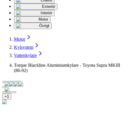
Chassi
Exteriör
Interiör
Motor
Övrigt
Motor
Kylsystem
Vattenkylare
Torque Blackline Aluminiumkylare - Toyota Supra MKIII
(86-92)
+
1