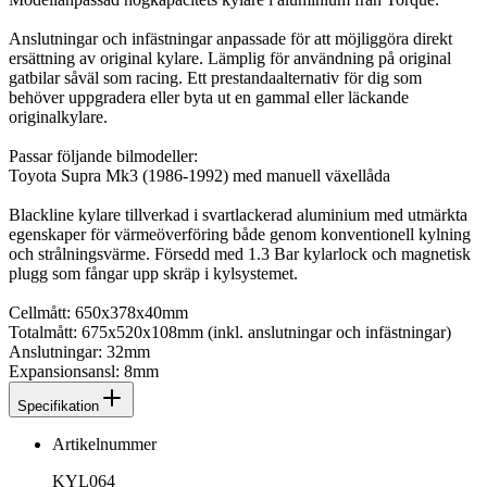
Anslutningar och infästningar anpassade för att möjliggöra direkt
ersättning av original kylare. Lämplig för användning på original
gatbilar såväl som racing. Ett prestandaalternativ för dig som
behöver uppgradera eller byta ut en gammal eller läckande
originalkylare.
Passar följande bilmodeller:
Toyota Supra Mk3 (1986-1992) med manuell växellåda
Blackline kylare tillverkad i svartlackerad aluminium med utmärkta
egenskaper för värmeöverföring både genom konventionell kylning
och strålningsvärme. Försedd med 1.3 Bar kylarlock och magnetisk
plugg som fångar upp skräp i kylsystemet.
Cellmått: 650x378x40mm
Totalmått: 675x520x108mm (inkl. anslutningar och infästningar)
Anslutningar: 32mm
Expansionsansl: 8mm
Specifikation
Artikelnummer
KYL064