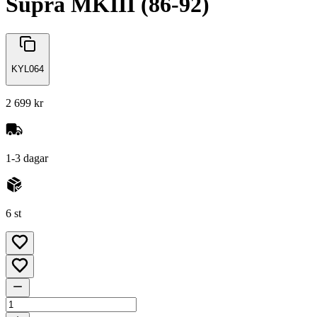
Supra MKIII (86-92)
KYL064
2 699 kr
1-3 dagar
6 st