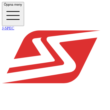
Öppna meny
J-SPEC