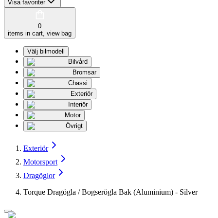
Visa favoriter
0
items in cart, view bag
Välj bilmodell
Bilvård
Bromsar
Chassi
Exteriör
Interiör
Motor
Övrigt
Exteriör
Motorsport
Dragöglor
Torque Dragögla / Bogserögla Bak (Aluminium) - Silver