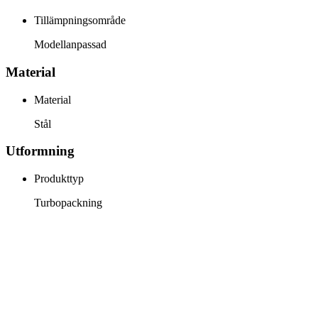
Tillämpningsområde
Modellanpassad
Material
Material
Stål
Utformning
Produkttyp
Turbopackning
info@jspec.se
054-851990